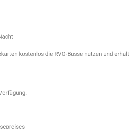
Nacht
ekarten kostenlos die RVO-Busse nutzen und erha
 Verfügung.
isepreises