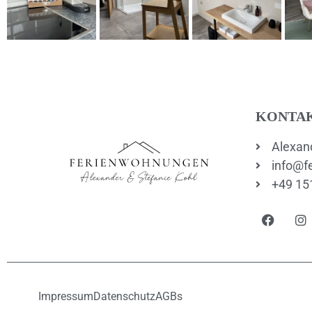
KONTA
Alexand
info@f
+49 15
Impressum
Datenschutz
AGBs